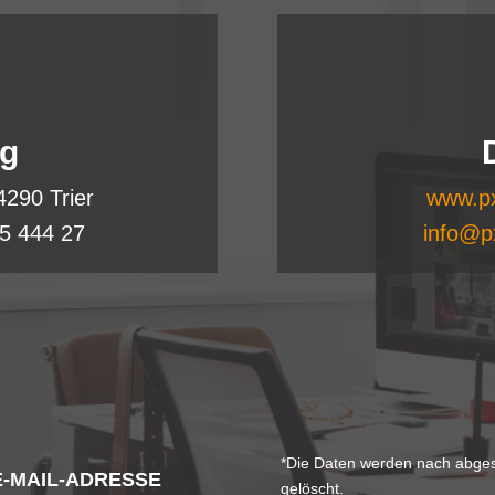
og
4290 Trier
www.px
995 444 27
info@p
*Die Daten werden nach abges
gelöscht.